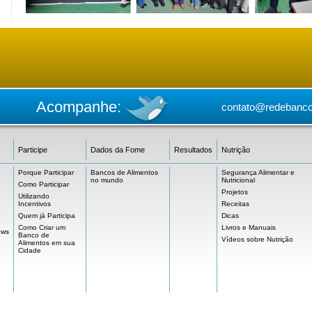
Acompanhe:
contato@redebanco
Participe
Dados da Fome
Resultados
Nutrição
Porque Participar
Bancos de Alimentos
Segurança Alimentar e
no mundo
Nutricional
Como Participar
Projetos
Utilizando
Incentivos
Receitas
Quem já Participa
Dicas
Como Criar um
Livros e Manuais
ows
Banco de
Vídeos sobre Nutrição
Alimentos em sua
Cidade