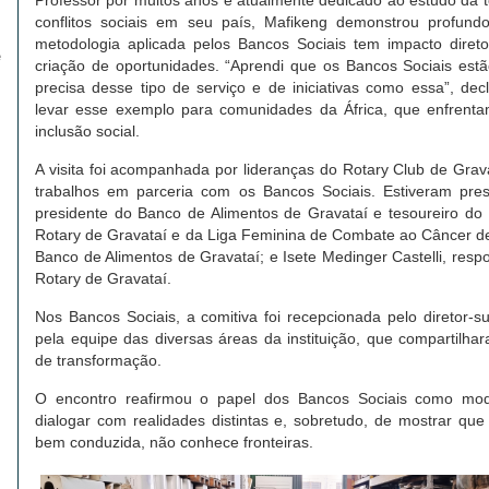
Professor por muitos anos e atualmente dedicado ao estudo da 
conflitos sociais em seu país, Mafikeng demonstrou profu
metodologia aplicada pelos Bancos Sociais tem impacto dire
e
criação de oportunidades. “Aprendi que os Bancos Sociais es
precisa desse tipo de serviço e de iniciativas como essa”, dec
levar esse exemplo para comunidades da África, que enfrent
inclusão social.
A visita foi acompanhada por lideranças do Rotary Club de Grava
trabalhos em parceria com os Bancos Sociais. Estiveram pres
presidente do Banco de Alimentos de Gravataí e tesoureiro do 
Rotary de Gravataí e da Liga Feminina de Combate ao Câncer de G
Banco de Alimentos de Gravataí; e Isete Medinger Castelli, resp
Rotary de Gravataí.
Nos Bancos Sociais, a comitiva foi recepcionada pelo diretor-
pela equipe das diversas áreas da instituição, que compartilhar
de transformação.
O encontro reafirmou o papel dos Bancos Sociais como model
dialogar com realidades distintas e, sobretudo, de mostrar qu
bem conduzida, não conhece fronteiras.