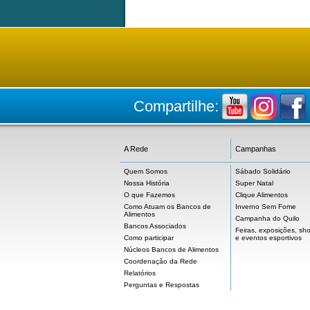
Compartilhe:
A Rede
Campanhas
Quem Somos
Sábado Solidário
Nossa História
Super Natal
O que Fazemos
Clique Alimentos
Como Atuam os Bancos de
Inverno Sem Fome
Alimentos
Campanha do Quilo
Bancos Associados
Feiras, exposições, sh
Como participar
e eventos esportivos
Núcleos Bancos de Alimentos
Coordenação da Rede
Relatórios
Perguntas e Respostas