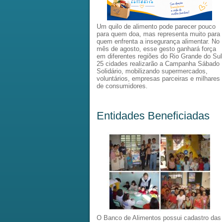
Um quilo de alimento pode parecer pouco
para quem doa, mas representa muito para
quem enfrenta a insegurança alimentar. No
mês de agosto, esse gesto ganhará força
em diferentes regiões do Rio Grande do Sul
25 cidades realizarão a Campanha Sábado
Solidário, mobilizando supermercados,
voluntários, empresas parceiras e milhares
de consumidores.
Entidades Beneficiadas
O Banco de Alimentos possui cadastro das