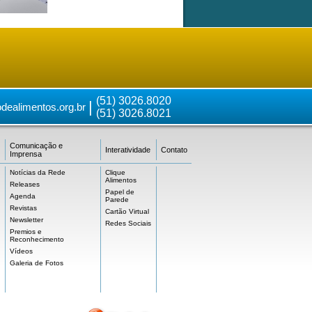
(51) 3026.8020
|
dealimentos.org.br
(51) 3026.8021
Comunicação e
Interatividade
Contato
Imprensa
Notícias da Rede
Clique
Alimentos
Releases
Papel de
Agenda
Parede
Revistas
Cartão Virtual
Newsletter
Redes Sociais
Premios e
Reconhecimento
Vídeos
Galeria de Fotos