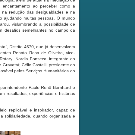
teologia, além de atuar na mediação de
ndo encantamento ao perceber como a
to na redução das desigualdades e na
tão ajudando muitas pessoas. O mundo
larou, vislumbrando a possibilidade de
am desafios semelhantes no campo da
taí, Distrito 4670, que já desenvolvem
entes Renato Rosa de Oliveira, vice-
Rotary; Nordia Fonseca, integrante do
ravataí; Célio Castelli, presidente do
onsável pelos Serviços Humanitários do
superintendente Paulo Renê Bernhard e
am resultados, experiências e histórias
o replicável e inspirador, capaz de
e a solidariedade, quando organizada e