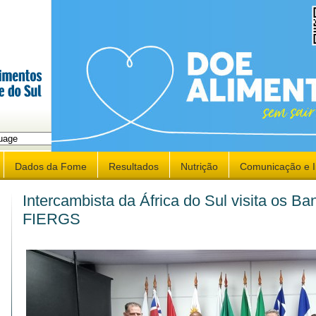
late
Dados da Fome
Resultados
Nutrição
Comunicação e 
Intercambista da África do Sul visita os Ba
FIERGS