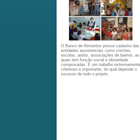
O Banco de Alimentos possui cadastro das
entidades assistenciais como creches,
escolas, asilos, associações de bairros, as
quais tem função social e idoneidade
comprovadas. É um trabalho extremament
criterioso e importante, do qual depende o
sucesso de todo o projeto.