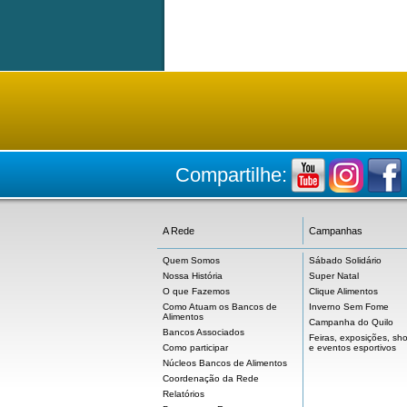
Compartilhe:
A Rede
Campanhas
Quem Somos
Sábado Solidário
Nossa História
Super Natal
O que Fazemos
Clique Alimentos
Como Atuam os Bancos de
Inverno Sem Fome
Alimentos
Campanha do Quilo
Bancos Associados
Feiras, exposições, sh
Como participar
e eventos esportivos
Núcleos Bancos de Alimentos
Coordenação da Rede
Relatórios