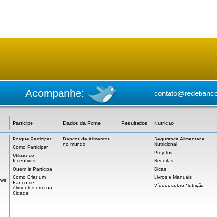
Acompanhe:
contato@redebanco
Participe
Dados da Fome
Resultados
Nutrição
Porque Participar
Bancos de Alimentos
Segurança Alimentar e
no mundo
Nutricional
Como Participar
Projetos
Utilizando
Incentivos
Receitas
Quem já Participa
Dicas
Como Criar um
Livros e Manuais
ows
Banco de
Vídeos sobre Nutrição
Alimentos em sua
Cidade