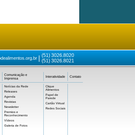
(51) 3026.8020
|
dealimentos.org.br
(51) 3026.8021
Comunicação e
Interatividade
Contato
Imprensa
Notícias da Rede
Clique
Alimentos
Releases
Papel de
Agenda
Parede
Revistas
Cartão Virtual
Newsletter
Redes Sociais
Premios e
Reconhecimento
Vídeos
Galeria de Fotos