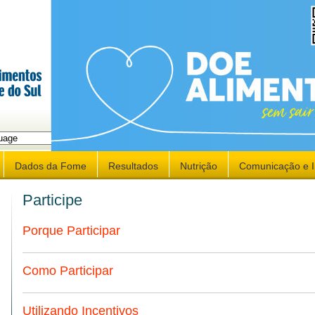
late
Dados da Fome
Resultados
Nutrição
Comunicação e 
Participe
Porque Participar
Como Participar
Utilizando Incentivos