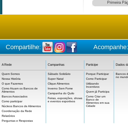
Primeira Pá
Compartilhe:
Acompanhe
A Rede
Campanhas
Participe
Dados d
Quem Somos
Sábado Solidário
Porque Participar
Bancos d
no mund
Nossa História
Super Natal
Como Participar
O que Fazemos
Clique Alimentos
Utilizando
Incentivos
Como Atuam os Bancos de
Inverno Sem Fome
Alimentos
Quem já Participa
Campanha do Quilo
Bancos Associados
Como Criar um
Feiras, exposições, shows
Banco de
Como participar
e eventos esportivos
Alimentos em sua
Cidade
Núcleos Bancos de Alimentos
Coordenação da Rede
Relatórios
Perguntas e Respostas