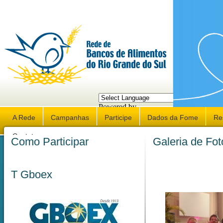
Powered by
Translate
A Rede
Campanhas
Participe
Dados da Fome
Re
Contato
Como Participar
Galeria de Fot
T Gboex