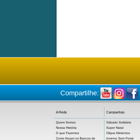
Compartilhe:
A Rede
Campanhas
Quem Somos
Sábado Solidário
Nossa História
Super Natal
O que Fazemos
Clique Alimentos
Como Atuam os Bancos de
Inverno Sem Fome