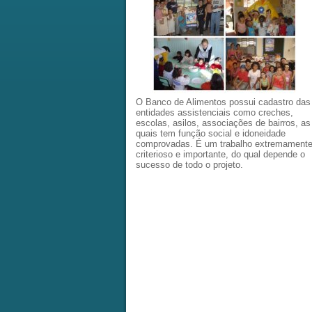
O Banco de Alimentos possui cadastro das
entidades assistenciais como creches,
escolas, asilos, associações de bairros, as
quais tem função social e idoneidade
comprovadas. É um trabalho extremament
criterioso e importante, do qual depende o
sucesso de todo o projeto.