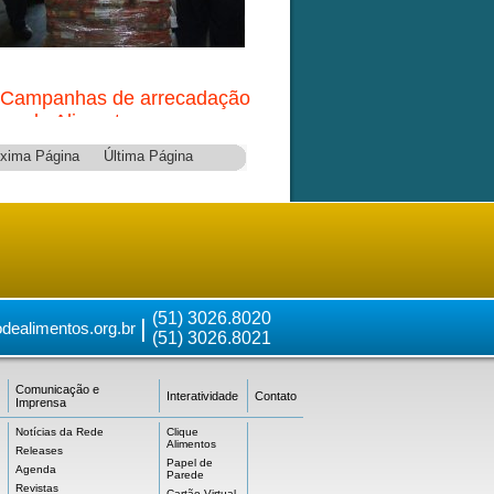
 Campanhas de arrecadação
de Alimentos...
xima Página
Última Página
(51) 3026.8020
|
dealimentos.org.br
(51) 3026.8021
Comunicação e
Interatividade
Contato
Imprensa
Notícias da Rede
Clique
Alimentos
Releases
Papel de
Agenda
Parede
Revistas
Cartão Virtual