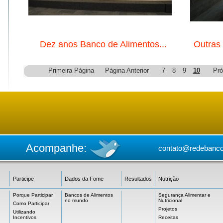
Dez anos Banco de Alimentos...
Outras
Primeira Página
Página Anterior
7
8
9
10
Pró
Acompanhe:
contato@redebanco
Participe
Dados da Fome
Resultados
Nutrição
Porque Participar
Bancos de Alimentos
Segurança Alimentar e
no mundo
Nutricional
Como Participar
Projetos
Utilizando
Incentivos
Receitas