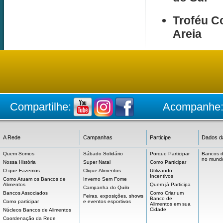
Troféu C
Areia
Compartilhe:
Acompanhe
A Rede
Campanhas
Participe
Dados d
Quem Somos
Sábado Solidário
Porque Participar
Bancos d
no mund
Nossa História
Super Natal
Como Participar
O que Fazemos
Clique Alimentos
Utilizando
Incentivos
Como Atuam os Bancos de
Inverno Sem Fome
Alimentos
Quem já Participa
Campanha do Quilo
Bancos Associados
Como Criar um
Feiras, exposições, shows
Banco de
Como participar
e eventos esportivos
Alimentos em sua
Cidade
Núcleos Bancos de Alimentos
Coordenação da Rede