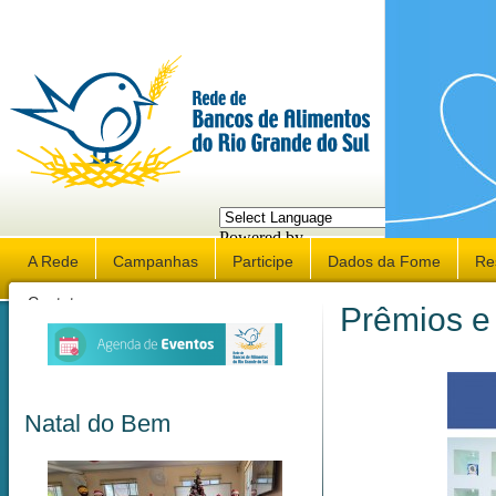
Powered by
Translate
A Rede
Campanhas
Participe
Dados da Fome
Re
Contato
Prêmios e
Natal do Bem