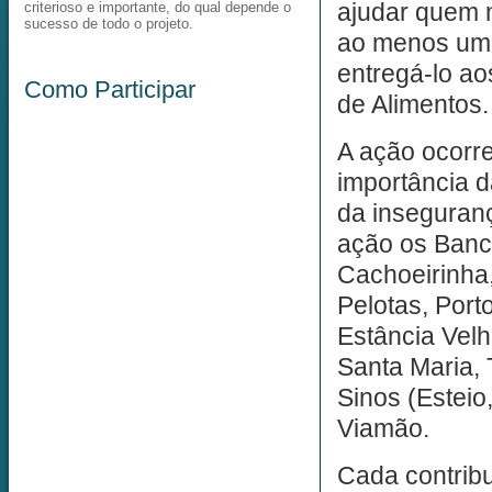
ajudar quem m
criterioso e importante, do qual depende o
sucesso de todo o projeto.
ao menos um 
entregá-lo ao
Como Participar
de Alimentos.
A ação ocorr
importância 
da inseguranç
ação os Banco
Cachoeirinha
Pelotas, Por
Estância Vel
Santa Maria, 
Sinos (Esteio
Viamão.
Cada contribu