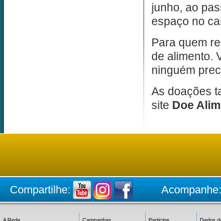
junho, ao pa
espaço no car
Para quem re
de alimento. 
ninguém preci
As doações t
site
Doe Alim
Compartilhe:
Acompanhe
A Rede
Campanhas
Participe
Dados d