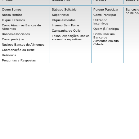
Quem Somos
Sábado Solidário
Porque Participar
Bancos d
no mund
Nossa História
Super Natal
Como Participar
O que Fazemos
Clique Alimentos
Utilizando
Incentivos
Como Atuam os Bancos de
Inverno Sem Fome
Alimentos
Quem já Participa
Campanha do Quilo
Bancos Associados
Como Criar um
Feiras, exposições, shows
Banco de
Como participar
e eventos esportivos
Alimentos em sua
Cidade
Núcleos Bancos de Alimentos
Coordenação da Rede
Relatórios
Perguntas e Respostas