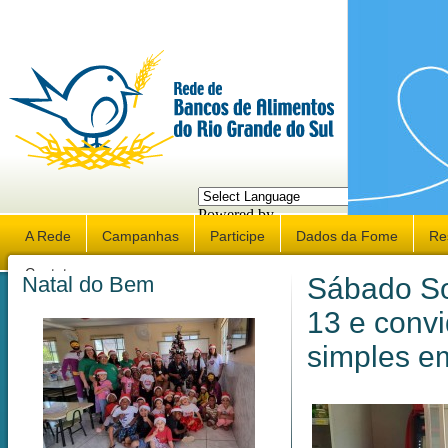
Powered by
Translate
A Rede
Campanhas
Participe
Dados da Fome
Re
Contato
Natal do Bem
Sábado So
13 e conv
simples e