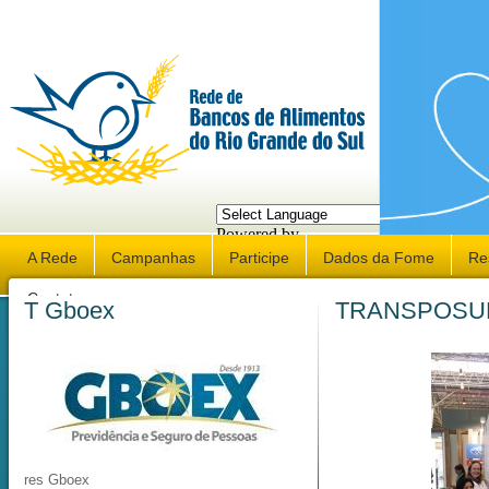
Powered by
Translate
A Rede
Campanhas
Participe
Dados da Fome
Re
Contato
T Gboex
TRANSPOSUL
res Gboex