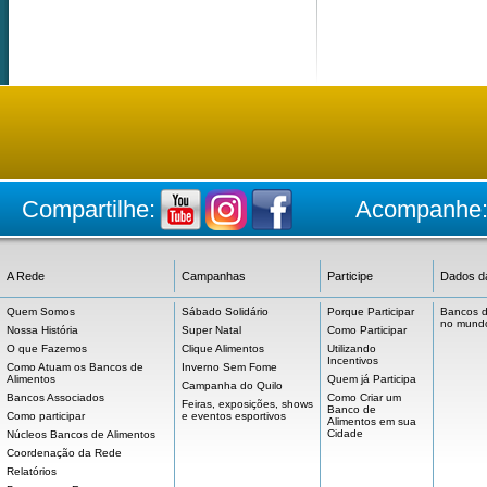
Compartilhe:
Acompanhe
A Rede
Campanhas
Participe
Dados d
Quem Somos
Sábado Solidário
Porque Participar
Bancos d
no mund
Nossa História
Super Natal
Como Participar
O que Fazemos
Clique Alimentos
Utilizando
Incentivos
Como Atuam os Bancos de
Inverno Sem Fome
Alimentos
Quem já Participa
Campanha do Quilo
Bancos Associados
Como Criar um
Feiras, exposições, shows
Banco de
Como participar
e eventos esportivos
Alimentos em sua
Cidade
Núcleos Bancos de Alimentos
Coordenação da Rede
Relatórios