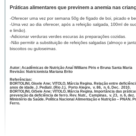
Práticas alimentares que previnem a anemia nas crian
-Oferecer uma vez por semana 50g de fígado de boi, picado e b
-Uma vez ao dia oferecer, após a refeição salgada, 100ml de suc
e limão).
-Adicionar verduras verdes escuras às preparações cozidas.
-Não permitir a substituição de refeições salgadas (almoço e jant
biscoitos ou guloseimas.
Autor: Acadêmicas de Nutrição Anaí Willians Piris e Bruna Santa Maria
Revisão: Nutricionista Mariana Brito
Referências:
BORTOLINI, Gisele Ane; VITOLO, Márcia Regina. Relação entre deficiênci
anos de idade. J. Pediatr. (Rio J.), Porto Alegre, v. 86, n. 6, Dec. 2010.
BORTOLINI, GiSele Ane; VITOLO, Márcia Regina. Importância das práticas
prevenção da deficiência de ferro. Rev. Nutr., Campinas, v. 23, n. 6, dez.
Ministério da Saúde. Política Nacional Alimentação e Nutrição – PNAN.
Ferro.