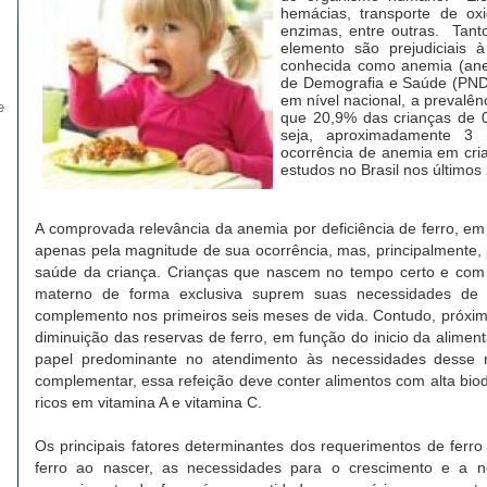
hemácias, transporte de ox
enzimas, entre outras. Tant
elemento são prejudiciais 
conhecida como anemia (anem
de Demografia e Saúde (PNDS
em nível nacional, a prevalê
e
que 20,9% das crianças de 
seja, aproximadamente 3 m
ocorrência de anemia em cria
estudos no Brasil nos últimos
A comprovada relevância da anemia por deficiência de ferro, e
apenas pela magnitude de sua ocorrência, mas, principalmente, p
saúde da criança. Crianças que nascem no tempo certo e com
materno de forma exclusiva suprem suas necessidades de f
complemento nos primeiros seis meses de vida. Contudo, próxi
diminuição das reservas de ferro, em função do inicio da alimen
papel predominante no atendimento às necessidades desse nu
complementar, essa refeição deve conter alimentos com alta biod
ricos em vitamina A e vitamina C.
Os principais fatores determinantes dos requerimentos de ferro
ferro ao nascer, as necessidades para o crescimento e a 