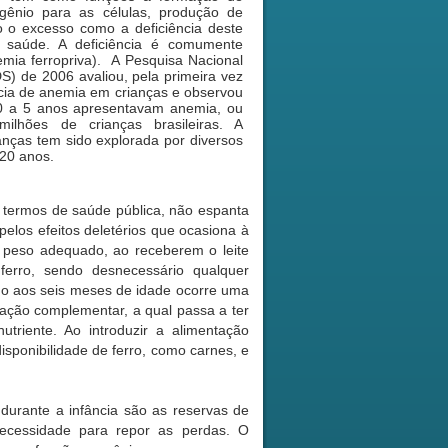
igênio para as células, produção de
o o excesso como a deficiência deste
à saúde. A deficiência é comumente
ia ferropriva). A Pesquisa Nacional
) de 2006 avaliou, pela primeira vez
ncia de anemia em crianças e observou
0 a 5 anos apresentavam anemia, ou
ilhões de crianças brasileiras. A
nças tem sido explorada por diversos
 20 anos.
m termos de saúde pública, não espanta
elos efeitos deletérios que ocasiona à
 peso adequado, ao receberem o leite
erro, sendo desnecessário qualquer
mo aos seis meses de idade ocorre uma
tação complementar, a qual passa a ter
triente. Ao introduzir a alimentação
isponibilidade de ferro, como carnes, e
 durante a infância são as reservas de
necessidade para repor as perdas. O