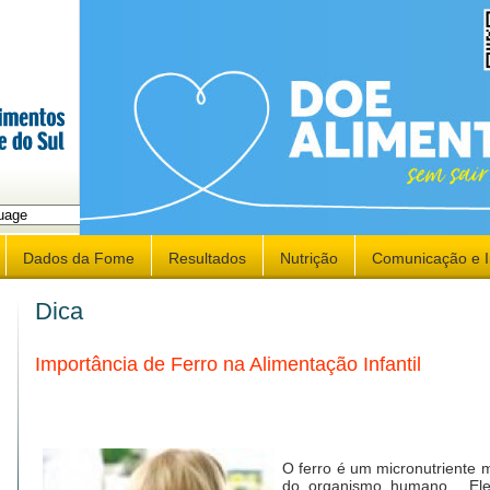
late
Dados da Fome
Resultados
Nutrição
Comunicação e 
Dica
Importância de Ferro na Alimentação Infantil
O ferro é um micronutriente 
do organismo humano. Ele