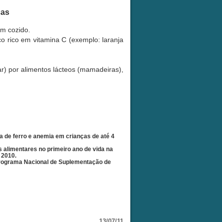
ças
em cozido.
o rico em vitamina C (exemplo: laranja
ar) por alimentos lácteos (mamadeiras),
a de ferro e anemia em crianças de até 4
 alimentares no primeiro ano de vida na
 2010.
 Programa Nacional de Suplementação de
13/07/11